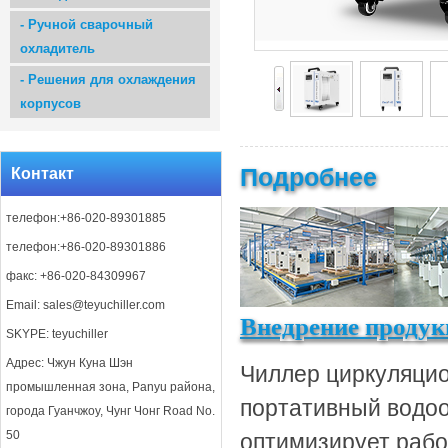
-
Ручной сварочный
охладитель
-
Решения для охлаждения
корпусов
Подробнее
Контакт
телефон:+86-020-89301885
телефон:+86-020-89301886
факс: +86-020-84309967
Email:
sales@teyuchiller.com
Внедрение продук
SKYPE: teyuchiller
Адрес: Чжун Куна Шэн
Чиллер циркуляци
промышленная зона, Panyu района,
портативный водоо
города Гуанчжоу, Чунг Чонг Road No.
50
оптимизирует рабо