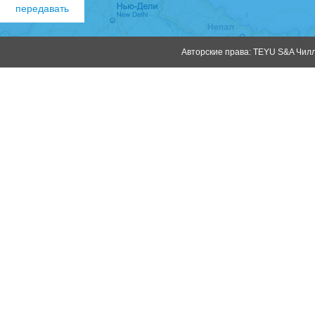
Авторские права: TEYU S&A Чилле