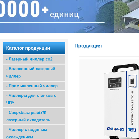
Продукция
Каталог продукции
-
Лазерный чиллер co2
-
Волоконный лазерный
чиллер
-
Промышленный чиллер
-
Чиллеры для станков с
ЧПУ
-
Сверхбыстрый/УФ-
лазерный охладитель
-
Чиллер с водяным
охлаждением