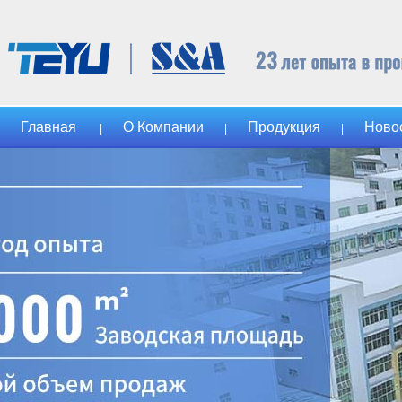
Главная
О Компании
Продукция
Ново
|
|
|