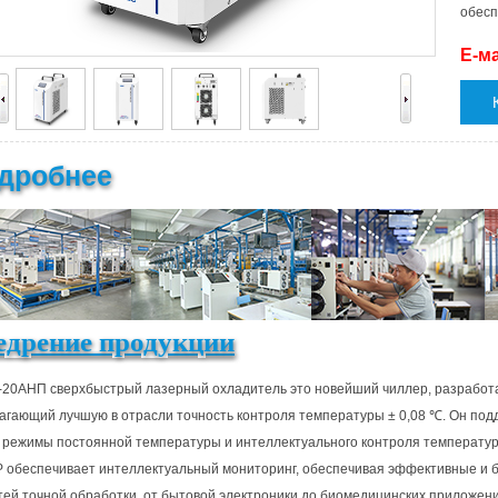
обесп
Е-м
дробнее
едрение продукции
20АНП сверхбыстрый лазерный охладитель это новейший чиллер, разработ
агающий лучшую в отрасли точность контроля температуры ± 0,08 ℃. Он под
 режимы постоянной температуры и интеллектуального контроля температу
 обеспечивает интеллектуальный мониторинг, обеспечивая эффективные и 
тей точной обработки, от бытовой электроники до биомедицинских приложени