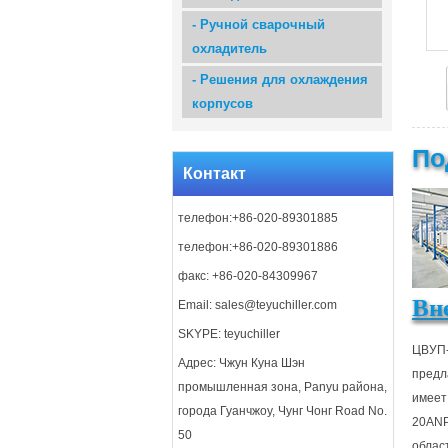
-
Ручной сварочный
охладитель
-
Решения для охлаждения
корпусов
По
Контакт
телефон:+86-020-89301885
телефон:+86-020-89301886
факс: +86-020-84309967
Вн
Email:
sales@teyuchiller.com
SKYPE: teyuchiller
ЦВУП-
Адрес: Чжун Куна Шэн
предл
промышленная зона, Panyu района,
имеет
города Гуанчжоу, Чунг Чонг Road No.
20ANP
50
облас