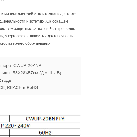
 минималистский стиль компании, а также
циональности и эстетики. Он оснащен
жеством защитных сигналов. Четыре ролика
ть, энергоэффективность и долговечность
ого лазерного оборудования.
ллера: CWUP-20ANP
шины: 58X28X57см (Д х Ш х В)
2 года
 CE, REACH и RoHS