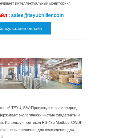
ечивает интеллектуальный мониторинг.
айл :
sales@teyuchiller.com
анный TEYU. S&A Производитель чиллеров,
держивает экологически чистые хладагенты и
ры. Используя протокол RS-485 Modbus, CWUP-
безопасные решения для охлаждения для
й.