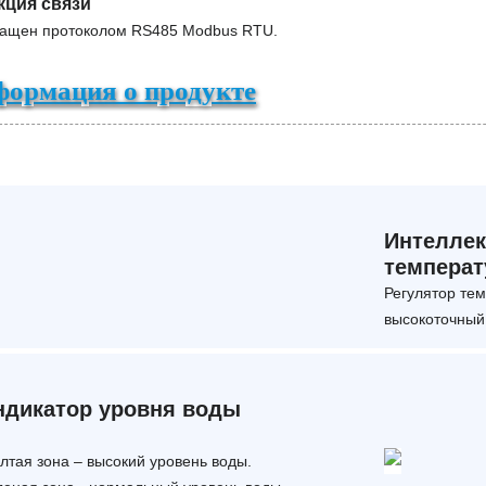
кция связи
нащен протоколом RS485 Modbus RTU.
формация о продукте
Интеллек
темпера
Регулятор те
высокоточный
ндикатор уровня воды
лтая зона – высокий уровень воды.