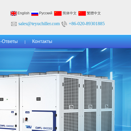
English
Русский
简体中文
繁體中文
sales@teyuchiller.com
+86-020-89301885
-Ответы
Контакты
|