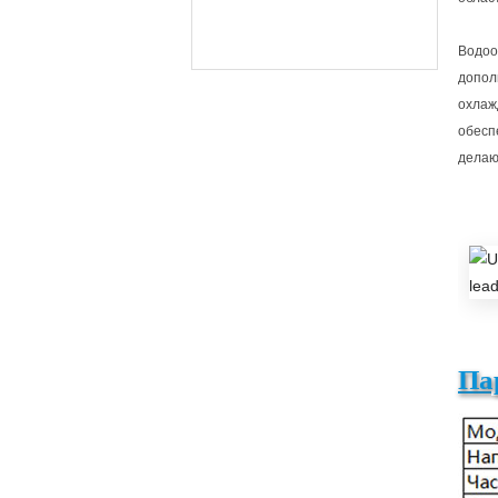
Водоо
допол
охлаж
обесп
делаю
Па