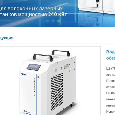
дукция
Вод
обе
ЦВУП
это н
Произ
отрас
Он по
имеет
интел
Испол