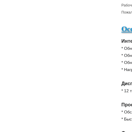
Рабоч
Пожал
Ос
Инт
* Обн
* Об
* Об
* На
Дис
* 12 
Про
* Об
* Бы