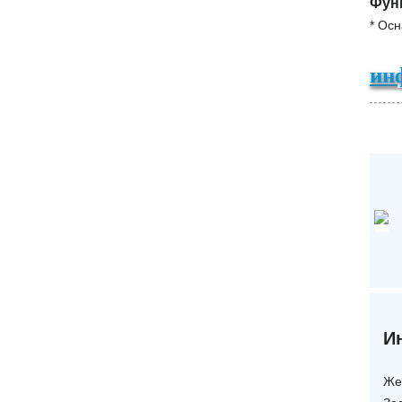
Фун
* Ос
ин
И
Же