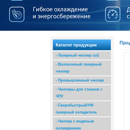
Про
Каталог продукции
-
Лазерный чиллер co2
-
Волоконный лазерный
чиллер
-
Промышленный чиллер
-
Чиллеры для станков с
ЧПУ
-
Сверхбыстрый/УФ-
лазерный охладитель
-
Чиллер с водяным
охлаждением