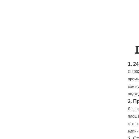
1. 2
С 200
промы
вам н
подхо
2. 
Для п
площа
котор
едини
3. С