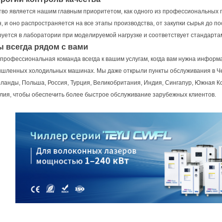
тво является нашим главным приоритетом, как одного из профессиональны
, и оно распространяется на все этапы производства, от закупки сырья до п
руется в лаборатории при моделируемой нагрузке и соответствует стандарта
ы всегда рядом с вами
профессиональная команда всегда к вашим услугам, когда вам нужна инфор
шленных холодильных машинах. Мы даже открыли пункты обслуживания в Че
ланды, Польша, Россия, Турция, Великобритания, Индия, Сингапур, Южная Ко
лия, чтобы обеспечить более быстрое обслуживание зарубежных клиентов.
а опыт