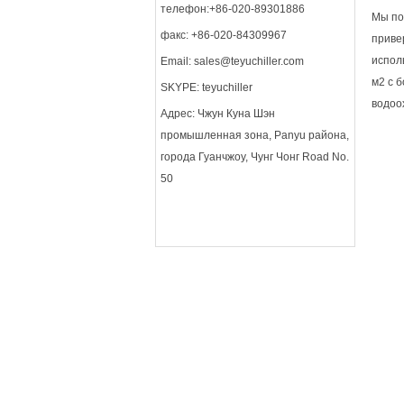
телефон:+86-020-89301886
Мы по
факс: +86-020-84309967
приве
испол
Email:
sales@teyuchiller.com
м2 с 
SKYPE: teyuchiller
водоо
Адрес: Чжун Куна Шэн
промышленная зона, Panyu района,
города Гуанчжоу, Чунг Чонг Road No.
50