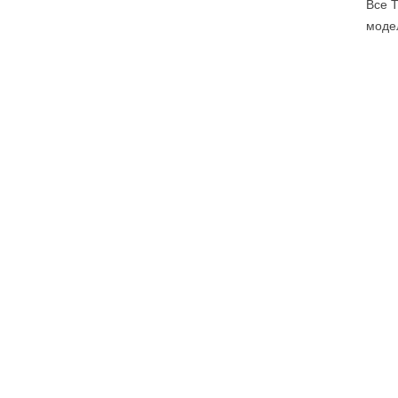
Все 
моде