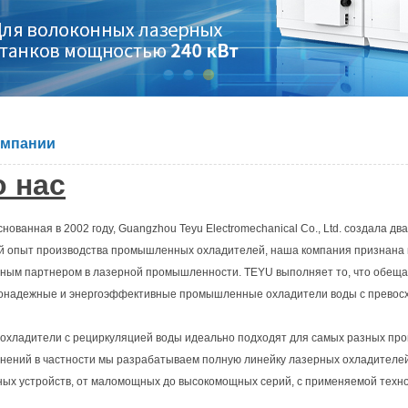
омпании
о нас
снованная в 2002 году, Guangzhou Teyu Electromechanical Co., Ltd. создала д
й опыт производства промышленных охладителей, наша компания признана 
ным партнером в лазерной промышленности. TEYU выполняет то, что обеща
онадежные и энергоэффективные промышленные охладители воды с превосх
охладители с рециркуляцией воды идеально подходят для самых разных пр
нений в частности мы разрабатываем полную линейку лазерных охладителей
ных устройств, от маломощных до высокомощных серий, с применяемой техно