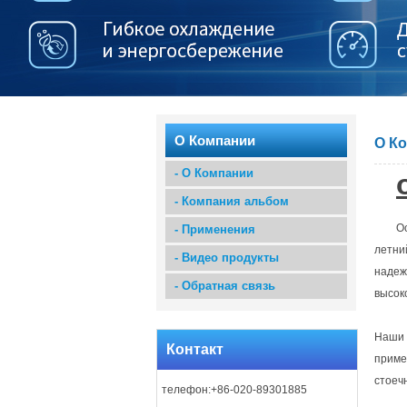
О Компании
О К
-
О Компании
-
Компания альбом
О
-
Применения
летни
-
Видео продукты
надеж
-
Обратная связь
высок
Наши 
Контакт
приме
стоеч
телефон:+86-020-89301885