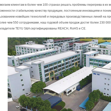
могаем клиентам в более чем 100 странах решать проблемы перегрева в их
рженности стабильному качеству продукции, постоянным инновациям и пони
ьзованием новейших технологий и передовых производственных линий на п
более чем 550 сотрудниками, наш годовой объем продаж достиг более 230 00
хладители TEYU S&A сертифицированы REACH, RoHS и CE.