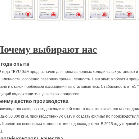
Почему выбирают нас
4 года опыта
2 года TEYU S&A предназначен для промышленных холодильных установок и 
шленности, особенно лазерную промышленность. Наш опыт в области прециз
ужно и с какой проблемой охлаждения вы сталкиваетесь. Стабильность от ±1 
дящий водоохладитель для своих процессов.
Преимущество производства
роизводства лазерных водоохладителей самого высокого качества мы внедр
дью 50 000 кв.м. производственную базу и создать филиал по производству 
ый является основными компонентами водоохладителя. В 2025 году годовой 
ц.
трогий контроль качества