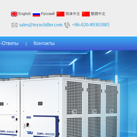
English
Русский
简体中文
繁體中文
sales@teyuchiller.com
+86-020-89301885
-Ответы
Контакты
|