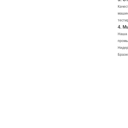
Качес
машин
тести
4. М
Наша 
промы
Нидер
Брази
22 год