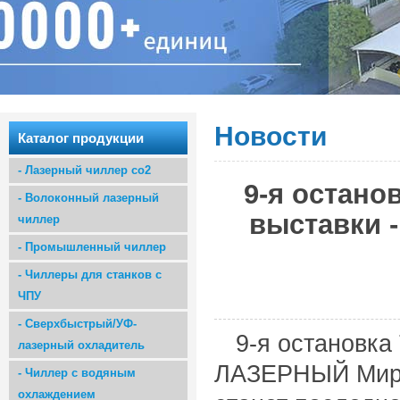
Новости
Каталог продукции
-
Лазерный чиллер co2
9-я остано
-
Волоконный лазерный
выставки
чиллер
-
Промышленный чиллер
-
Чиллеры для станков с
ЧПУ
-
Сверхбыстрый/УФ-
9-я остановк
лазерный охладитель
ЛАЗЕРНЫЙ Мир
-
Чиллер с водяным
охлаждением