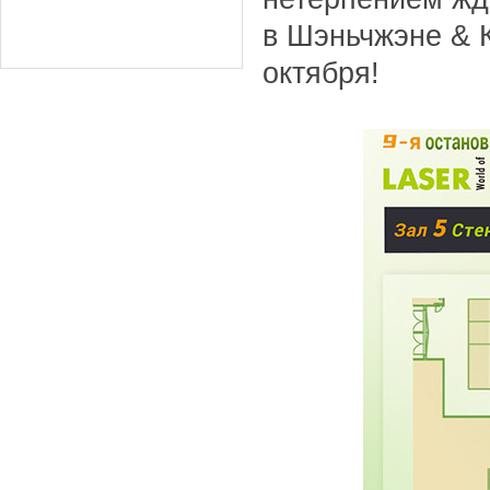
в Шэньчжэне & К
октября!