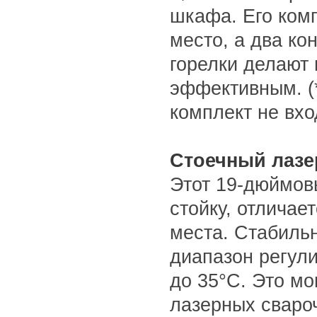
шкафа. Его ком
место, а два ко
горелки делают
эффективным. (
комплект не вхо
Стоечный лазе
Этот 19-дюймов
стойку, отличае
места. Стабильн
диапазон регул
до 35°C. Это м
лазерных свароч