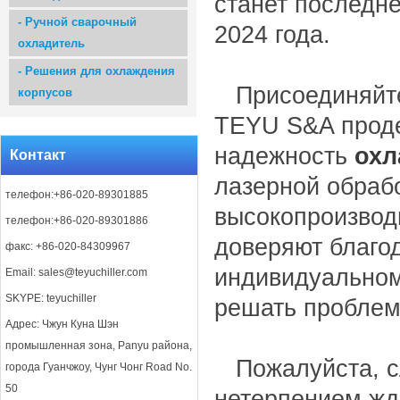
станет последне
-
Ручной сварочный
2024 года.
охладитель
-
Решения для охлаждения
Присоединяйте
корпусов
TEYU S&A прод
надежность
охл
Контакт
лазерной обраб
телефон:+86-020-89301885
высокопроизвод
телефон:+86-020-89301886
доверяют благо
факс: +86-020-84309967
индивидуально
Email:
sales@teyuchiller.com
SKYPE: teyuchiller
решать проблем
Адрес: Чжун Куна Шэн
промышленная зона, Panyu района,
Пожалуйста, с
города Гуанчжоу, Чунг Чонг Road No.
50
нетерпением жд