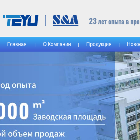
Главная
О Компании
Продукция
Ново
|
|
|