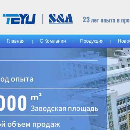
Главная
О Компании
Продукция
Ново
|
|
|