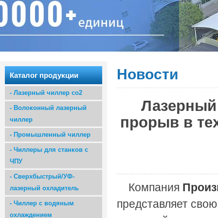
Новости
Каталог продукции
-
Лазерный чиллер co2
Лазерный
-
Волоконный лазерный
прорыв в те
чиллер
-
Промышленный чиллер
-
Чиллеры для станков с
ЧПУ
-
Сверхбыстрый/УФ-
Компания
Произ
лазерный охладитель
представляет сво
-
Чиллер с водяным
охлаждением