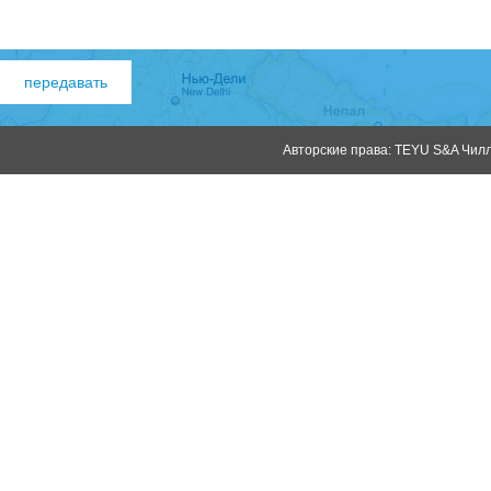
Авторские права: TEYU S&A Чилле