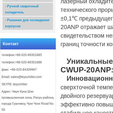
лазерный охладите
-
Ручной сварочный
технического прор
охладитель
±0,1℃ предыдущег
-
Решения для охлаждения
20ANP отражает ша
корпусов
свидетельством н
границ точности к
Контакт
телефон:+86-020-89301885
Уникальные
телефон:+86-020-89301886
CWUP-20ANP
факс: +86-020-84309967
Инновационн
Email:
sales@teyuchiller.com
SKYPE: teyuchiller
сверхточной темпе
Адрес: Чжун Куна Шэн
двойного резервуар
промышленная зона, Panyu района,
эффективно повыш
города Гуанчжоу, Чунг Чонг Road No.
50