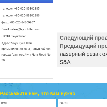
телефон:+86-020-89301885
телефон:+86-020-89301886
факс: +86-020-84309967
Email:
sales@teyuchiller.com
SKYPE: teyuchiller
Следующий прод
Адрес: Чжун Куна Шэн
Предыдущий про
промышленная зона, Panyu района,
лазерный резак 
города Гуанчжоу, Чунг Чонг Road No.
50
S&A
Расскажите нам, что вам нужно