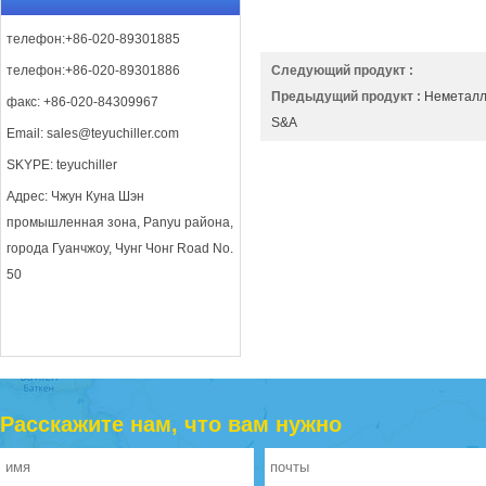
телефон:+86-020-89301885
телефон:+86-020-89301886
Следующий продукт :
Предыдущий продукт :
Неметалл
факс: +86-020-84309967
S&A
Email:
sales@teyuchiller.com
SKYPE: teyuchiller
Адрес: Чжун Куна Шэн
промышленная зона, Panyu района,
города Гуанчжоу, Чунг Чонг Road No.
50
Расскажите нам, что вам нужно