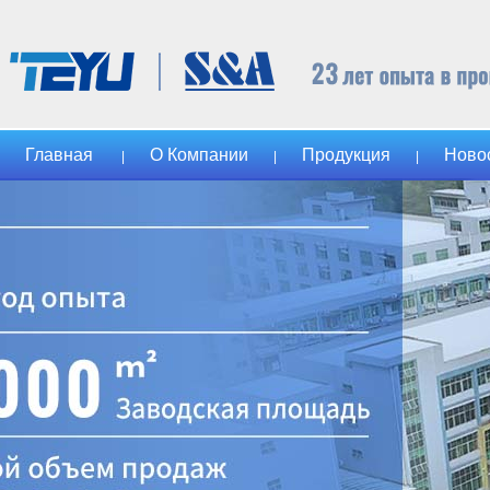
Главная
О Компании
Продукция
Ново
|
|
|