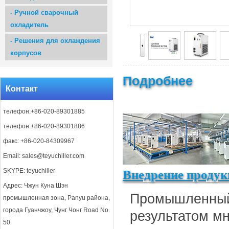
-
Ручной сварочный
охладитель
-
Решения для охлаждения
корпусов
Подробнее
Контакт
телефон:+86-020-89301885
телефон:+86-020-89301886
факс: +86-020-84309967
Email:
sales@teyuchiller.com
SKYPE: teyuchiller
Внедрение продук
Адрес: Чжун Куна Шэн
Промышленный
промышленная зона, Panyu района,
города Гуанчжоу, Чунг Чонг Road No.
результатом мн
50