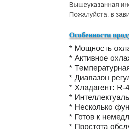
Вышеуказанная инф
Пожалуйста, в зав
Особенности прод
* Мощность охл
* Активное охл
* Температурная
* Диапазон рег
* Хладагент:
R-4
* Интеллектуал
* Несколько
* Готов к н
* Простота обс