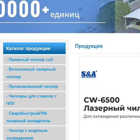
Продукция
Каталог продукции
-
Лазерный чиллер co2
-
Волоконный лазерный
чиллер
-
Промышленный чиллер
-
Чиллеры для станков с
ЧПУ
-
Сверхбыстрый/УФ-
лазерный охладитель
-
Чиллер с водяным
охлаждением