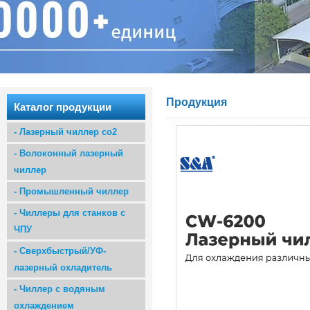
Продукция
Каталог продукции
-
Лазерный чиллер co2
-
Волоконный лазерный
чиллер
-
Промышленный чиллер
-
Чиллеры для станков с
ЧПУ
-
Сверхбыстрый/УФ-
лазерный охладитель
-
Чиллер с водяным
охлаждением