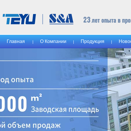
Главная
О Компании
Продукция
Ново
|
|
|