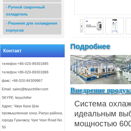
-
Ручной сварочный
охладитель
-
Решения для охлаждения
корпусов
Подробнее
Контакт
телефон:+86-020-89301885
телефон:+86-020-89301886
факс: +86-020-84309967
Внедрение продук
Email:
sales@teyuchiller.com
SKYPE: teyuchiller
Система охлаж
Адрес: Чжун Куна Шэн
идеальным выб
промышленная зона, Panyu района,
города Гуанчжоу, Чунг Чонг Road No.
мощностью 600
50