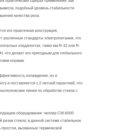
ких практических сферах применения, как
 вывесок, подобный уровень стабильности
чшению качества реза.
ся его практичная конструкция,
т различные стандарты электропитания, что
зопасных хладагентах, таких как R-32 или R-
H, что делает его пригодным для глобального
еским нормам.
ффективность охлаждения, но и
у и поставляется с 2-летней гарантией, что
нологические линии по обработке стекла с
игурацию оборудования: чиллер CW-6000
й резки стекла; в данной системе стабильное
ь простои, вызванные термической