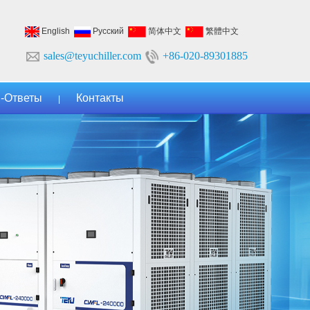
English
Русский
简体中文
繁體中文
sales@teyuchiller.com
+86-020-89301885
-Ответы
Контакты
|