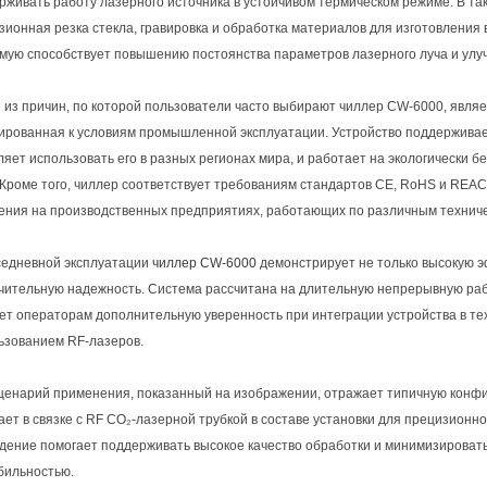
рживать работу лазерного источника в устойчивом термическом режиме. В та
зионная резка стекла, гравировка и обработка материалов для изготовления
мую способствует повышению постоянства параметров лазерного луча и улу
 из причин, по которой пользователи часто выбирают чиллер CW-6000, являет
ированная к условиям промышленной эксплуатации. Устройство поддерживае
ляет использовать его в разных регионах мира, и работает на экологически бе
 Кроме того, чиллер соответствует требованиям стандартов CE, RoHS и REAC
ения на производственных предприятиях, работающих по различным технич
седневной эксплуатации
чиллер CW-6000
демонстрирует не только высокую э
чительную надежность. Система рассчитана на длительную непрерывную работ
ет операторам дополнительную уверенность при интеграции устройства в тех
ьзованием RF-лазеров.
ценарий применения, показанный на изображении, отражает типичную конф
ает в связке с RF CO₂-лазерной трубкой в составе установки для прецизионно
дение помогает поддерживать высокое качество обработки и минимизироват
бильностью.