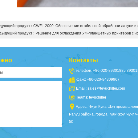
дующий продукт :
CWFL-2000: Обеспечение стабильной обработки латуни и 
дыдущий продукт :
Решение для охлаждения УФ-планшетных принтеров с и
ужно
Контакты
телефон: +86-020-89301885 89301
факс: +86-020-84309967
Email:
sales@teyuchiller.com
Teams: teyuchiller
Адрес: Чжун Куна Шэн промышленн
Panyu района, города Гуанчжоу, Чунг Ч
50