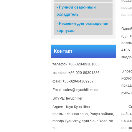
подде
-
Ручной сварочный
преци
охладитель
напря
-
Решения для охлаждения
Одной
корпусов
адапт
позво
410A.
Контакт
внедр
телефон:+86-020-89301885
В пов
телефон:+86-020-89301886
исклю
факс: +86-020-84309967
прида
Email:
sales@teyuchiller.com
испол
SKYPE: teyuchiller
С
Адрес: Чжун Куна Шэн
работ
промышленная зона, Panyu района,
охлаж
города Гуанчжоу, Чунг Чонг Road No.
неста
50