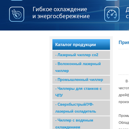
При
Каталог продукции
-
Лазерный чиллер co2
-
Волоконный лазерный
чиллер
-
Промышленный чиллер
В
чисто
-
Чиллеры для станков с
дрейф
ЧПУ
произ
-
Сверхбыстрый/УФ-
лазерный охладитель
Промы
-
Чиллер с водяным
Облад
охлаждением