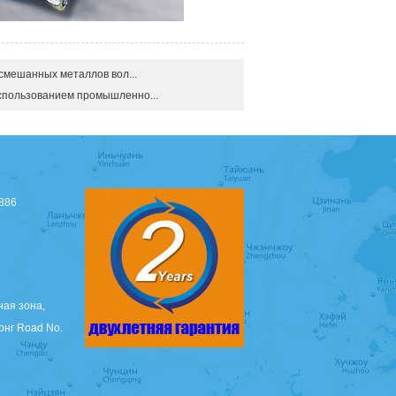
смешанных металлов вол...
спользованием промышленно...
886
ая зона,
онг Road No.