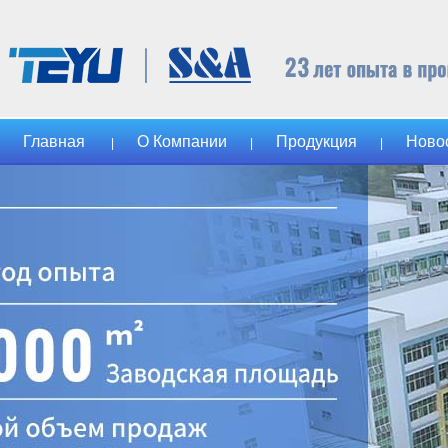
Главная
О Компании
Продукция
Ново
|
|
|