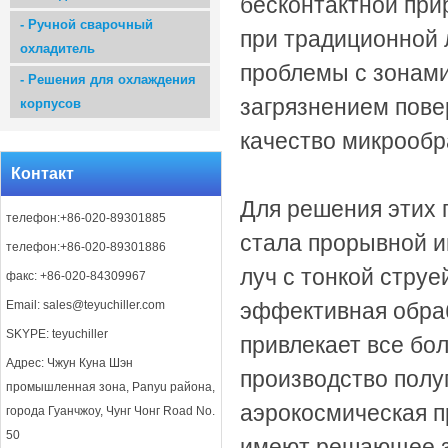
бесконтактной при
-
Ручной сварочный
при традиционной 
охладитель
проблемы с зонами
-
Решения для охлаждения
загрязнением пове
корпусов
качество микрообр
Контакт
Для решения этих 
телефон:+86-020-89301885
стала прорывной 
телефон:+86-020-89301886
луч с тонкой струе
факс: +86-020-84309967
Email:
sales@teyuchiller.com
эффективная обраб
SKYPE: teyuchiller
привлекает все бол
Адрес: Чжун Куна Шэн
производство полу
промышленная зона, Panyu района,
аэрокосмическая п
города Гуанчжоу, Чунг Чонг Road No.
50
имеют решающее з