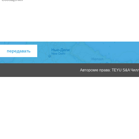
Авторские права: TEYU S&A Чилле