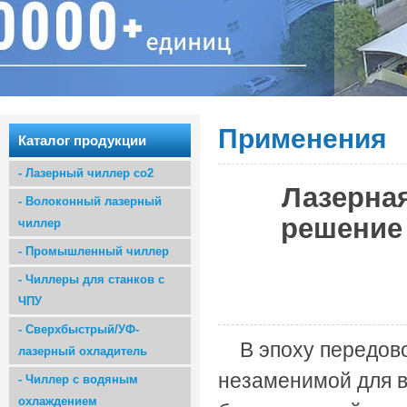
Применения
Каталог продукции
-
Лазерный чиллер co2
Лазерная
-
Волоконный лазерный
решение 
чиллер
-
Промышленный чиллер
-
Чиллеры для станков с
ЧПУ
-
Сверхбыстрый/УФ-
В эпоху передов
лазерный охладитель
незаменимой для 
-
Чиллер с водяным
охлаждением