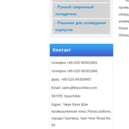
Н
-
Ручной сварочный
промы
охладитель
обору
униве
-
Решения для охлаждения
Наши 
корпусов
обору
Контакт
телефон:+86-020-89301885
телефон:+86-020-89301886
факс: +86-020-84309967
Email:
sales@teyuchiller.com
SKYPE: teyuchiller
Адрес: Чжун Куна Шэн
промышленная зона, Panyu района,
города Гуанчжоу, Чунг Чонг Road No.
50