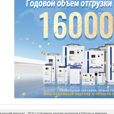
дующий продукт :
TEYU отправила партию чиллеров в Европу и Америку