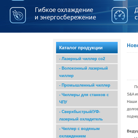
Нов
Каталог продукции
-
Лазерный чиллер co2
-
Волоконный лазерный
чиллер
-
Промышленный чиллер
П
S&A и
-
Чиллеры для станков с
Наши 
ЧПУ
долго
-
Сверхбыстрый/УФ-
подче
лазерный охладитель
-
Чиллер с водяным
Ведущ
охлаждением