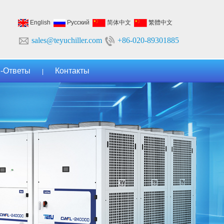
English
Русский
简体中文
繁體中文
sales@teyuchiller.com
+86-020-89301885
-Ответы
Контакты
|