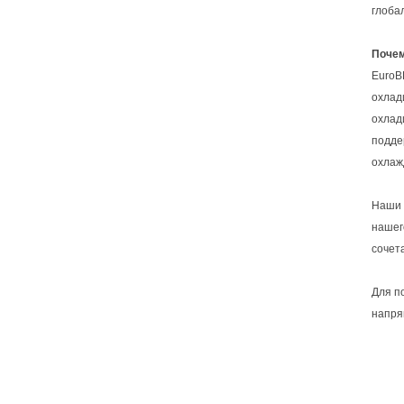
глоба
Почем
EuroB
охлад
охлад
подде
охлаж
Наши 
нашег
сочет
Для п
напря