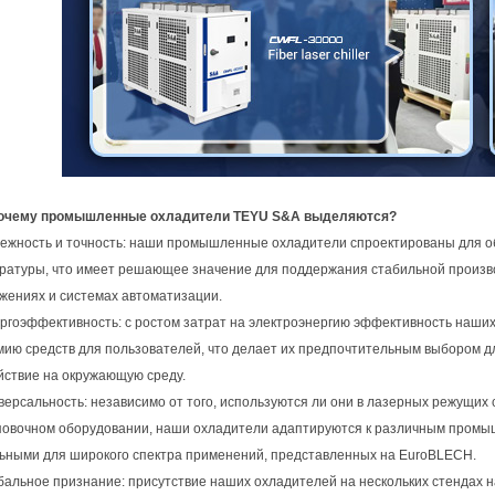
очему промышленные охладители TEYU S&A выделяются?
дежность и точность: наши промышленные охладители спроектированы для о
ратуры, что имеет решающее значение для поддержания стабильной произв
жениях и системах автоматизации.
ергоэффективность: с ростом затрат на электроэнергию эффективность наши
мию средств для пользователей, что делает их предпочтительным выбором д
йствие на окружающую среду.
иверсальность: независимо от того, используются ли они в лазерных режущих 
овочном оборудовании, наши охладители адаптируются к различным промыш
ьными для широкого спектра применений, представленных на EuroBLECH.
обальное признание: присутствие наших охладителей на нескольких стендах