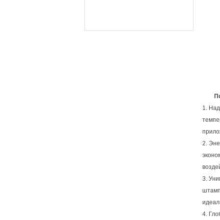
П
1. На
темпе
прило
2. Эн
эконо
возде
3. Ун
штамп
идеал
4. Гл