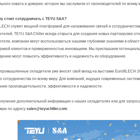
льного охвата и доверия, которое мы заслужили от производителей по всему 
у стоит сотрудничать с TEYU S&A?
LECH служит мощной платформой для налаживания связей и сотрудничеств
ителей, TEYU S&A Chiller всегда открыта для создания новых партнерских
ители, компании могут воспользоваться нашими глубокими знаниями в облас
ржкой клиентов и приверженностью инновациям. Мы приглашаем потенциальн
дению могут повысить эффективность и надежность их оборудования.
промышленные охладители уже вносят свой вклад на выставке EuroBLECH 2
о сотрудничества по всему миру. Для компаний, ищущих современные систе
ание производительности, эффективности и надежности.
олучения дополнительной информации о наших охладителях или для запроса
мую по адресу
sales@teyuchiller.com
.