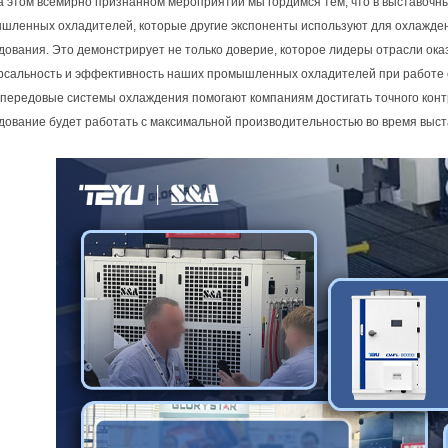
а этом всемирно признанном мероприятии мы гордимся тем, что в выставочн
шленных охладителей, которые другие экспоненты используют для охлажден
дования. Это демонстрирует не только доверие, которое лидеры отрасли ок
рсальность и эффективность наших промышленных охладителей при работ
передовые системы охлаждения помогают компаниям достигать точного контр
дование будет работать с максимальной производительностью во время выст