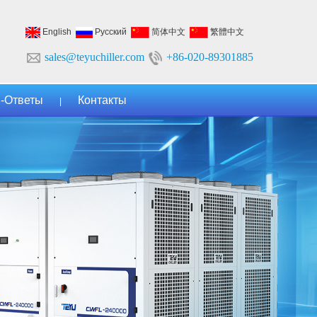
English
Русский
简体中文
繁體中文
sales@teyuchiller.com
+86-020-89301885
-Ответы
Контакты
|