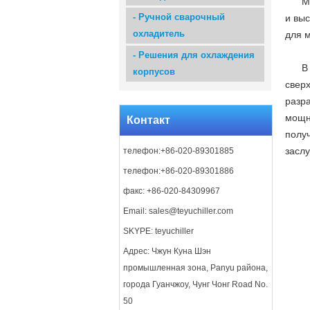
М
-
Ручной сварочный
и выс
охладитель
для 
-
Решения для охлаждения
В
корпусов
свер
разр
мощн
Контакт
полу
засл
телефон:+86-020-89301885
телефон:+86-020-89301886
факс: +86-020-84309967
Email:
sales@teyuchiller.com
SKYPE: teyuchiller
Адрес: Чжун Куна Шэн
промышленная зона, Panyu района,
города Гуанчжоу, Чунг Чонг Road No.
50