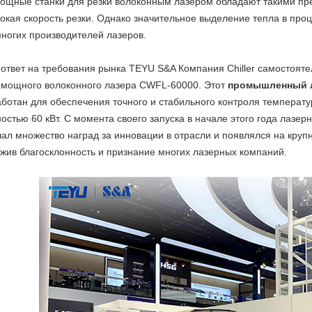
ощные станки для резки волоконным лазером обладают такими пр
окая скорость резки. Однако значительное выделение тепла в про
многих производителей лазеров.
 ответ на требования рынка TEYU S&A Компания Chiller самостоя
хмощного волоконного лазера CWFL-60000. Этот
промышленный 
аботан для обеспечения точного и стабильного контроля температ
остью 60 кВт. С момента своего запуска в начале этого года лазе
чал множество наград за инновации в отрасли и появлялся на кру
ужив благосклонность и признание многих лазерных компаний.