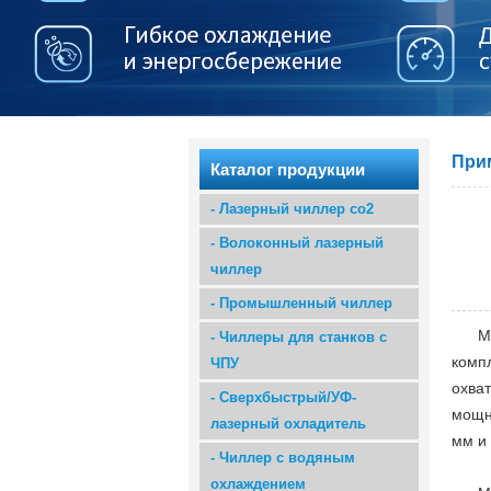
При
Каталог продукции
-
Лазерный чиллер co2
-
Волоконный лазерный
чиллер
-
Промышленный чиллер
М
-
Чиллеры для станков с
комп
ЧПУ
охват
-
Сверхбыстрый/УФ-
мощно
лазерный охладитель
мм и
-
Чиллер с водяным
охлаждением