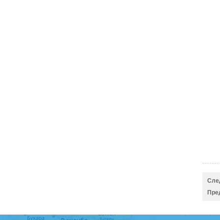
Сле
Пре