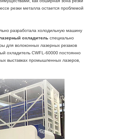
еимуществами, как обширная зона резки
цессе резки металла остается проблемой
тельно разработала холодильную машину
лазерный охладитель
специально
уры для волоконных лазерных резаков
рный охладитель CWFL-60000 постоянно
пных выставках промышленных лазеров,