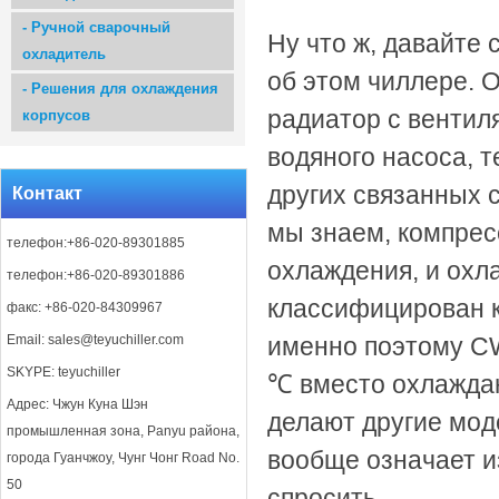
-
Ручной сварочный
Ну что ж, давайте
охладитель
об этом чиллере. 
-
Решения для охлаждения
радиатор с вентил
корпусов
водяного насоса, 
других связанных с
Контакт
мы знаем, компрес
телефон:+86-020-89301885
охлаждения, и охл
телефон:+86-020-89301886
классифицирован к
факс: +86-020-84309967
Email:
sales@teyuchiller.com
именно по
этому C
SKYPE: teyuchiller
℃ вместо охлаждаю
Адрес: Чжун Куна Шэн
делают другие мод
промышленная зона, Panyu района,
вообще означает 
города Гуанчжоу, Чунг Чонг Road No.
50
спросить.