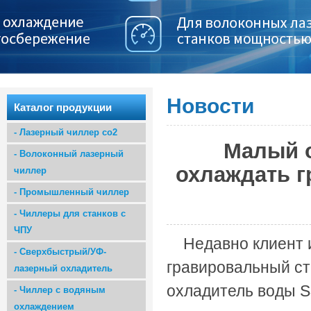
Новости
Каталог продукции
-
Лазерный чиллер co2
Малый 
-
Волоконный лазерный
охлаждать г
чиллер
-
Промышленный чиллер
-
Чиллеры для станков с
ЧПУ
Недавно клиент
-
Сверхбыстрый/УФ-
гравировальный ст
лазерный охладитель
охладитель воды S
-
Чиллер с водяным
охлаждением