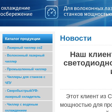
Новости
Каталог продукции
-
Лазерный чиллер co2
Наш клиен
-
Волоконный лазерный
светодиодно
чиллер
-
Промышленный чиллер
-
Чиллеры для станков с
ЧПУ
-
Сверхбыстрый/УФ-
Этот клиент из 
лазерный охладитель
мощностью для про
-
Чиллер с водяным
охлаждением