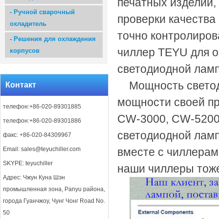
печатных изделий,
-
Ручной сварочный
проверки качества
охладитель
точно контролиров
-
Решения для охлаждения
чиллер TEYU для о
корпусов
светодио
Мощность светод
Контакт
мощности своей пр
телефон:+86-020-89301885
CW-3000, CW-5200 
телефон:+86-020-89301886
светодиодной ламп
факс: +86-020-84309967
Email:
sales@teyuchiller.com
вместе с чиллерам
SKYPE: teyuchiller
наши чиллеры тож
Адрес: Чжун Куна Шэн
промышленная зона, Panyu района,
города Гуанчжоу, Чунг Чонг Road No.
50