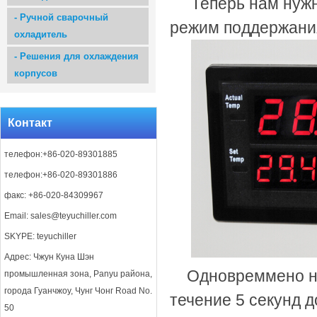
Теперь нам нуж
-
Ручной сварочный
режим поддержани
охладитель
-
Решения для охлаждения
корпусов
Контакт
телефон:+86-020-89301885
телефон:+86-020-89301886
факс: +86-020-84309967
Email:
sales@teyuchiller.com
SKYPE: teyuchiller
Адрес: Чжун Куна Шэн
Одновреммено на
промышленная зона, Panyu района,
города Гуанчжоу, Чунг Чонг Road No.
течение
5
секунд д
50