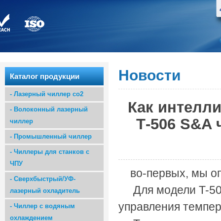
Новости
Каталог продукции
-
Лазерный чиллер co2
Как интелл
-
Волоконный лазерный
Т-506 S&A 
чиллер
-
Промышленный чиллер
-
Чиллеры для станков с
ЧПУ
во-первых, мы о
-
Сверхбыстрый/УФ-
Для модели
T-5
лазерный охладитель
управления темпе
-
Чиллер с водяным
охлаждением