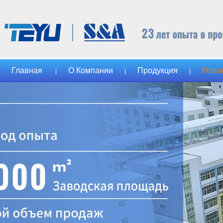
Главная
О Компании
Продукция
Ново
|
|
|