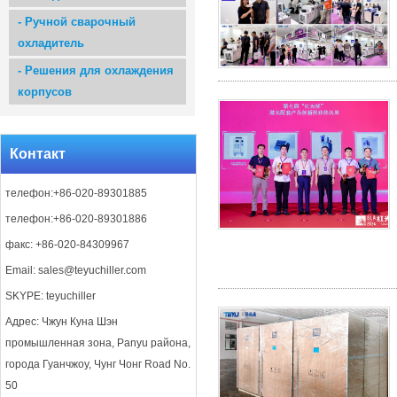
-
Ручной сварочный
охладитель
-
Решения для охлаждения
корпусов
Контакт
телефон:+86-020-89301885
телефон:+86-020-89301886
факс: +86-020-84309967
Email:
sales@teyuchiller.com
SKYPE: teyuchiller
Адрес: Чжун Куна Шэн
промышленная зона, Panyu района,
города Гуанчжоу, Чунг Чонг Road No.
50