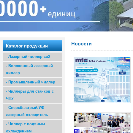
Новости
Каталог продукции
-
Лазерный чиллер co2
-
Волоконный лазерный
чиллер
-
Промышленный чиллер
-
Чиллеры для станков с
ЧПУ
-
Сверхбыстрый/УФ-
лазерный охладитель
-
Чиллер с водяным
охлаждением