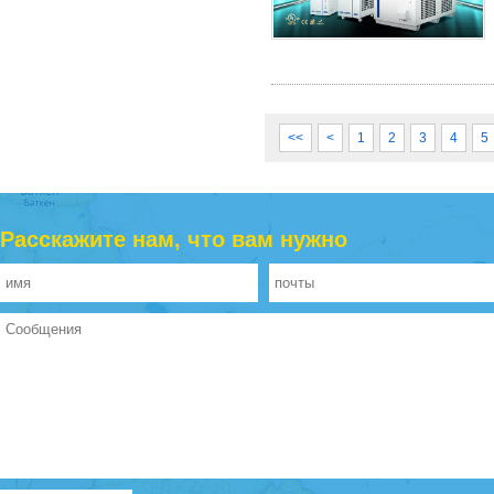
<<
<
1
2
3
4
5
Расскажите нам, что вам нужно